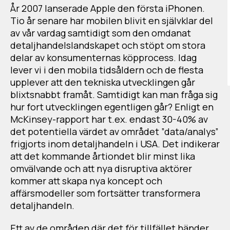
År 2007 lanserade Apple den första iPhonen.
Tio år senare har mobilen blivit en självklar del
av vår vardag samtidigt som den omdanat
detaljhandelslandskapet och stöpt om stora
delar av konsumenternas köpprocess. Idag
lever vi i den mobila tidsåldern och de flesta
upplever att den tekniska utvecklingen går
blixtsnabbt framåt. Samtidigt kan man fråga sig
hur fort utvecklingen egentligen går? Enligt en
McKinsey-rapport har t.ex. endast 30-40% av
det potentiella värdet av området ”data/analys”
frigjorts inom detaljhandeln i USA. Det indikerar
att det kommande årtiondet blir minst lika
omvälvande och att nya disruptiva aktörer
kommer att skapa nya koncept och
affärsmodeller som fortsätter transformera
detaljhandeln.
Ett av de områden där det för tillfället händer