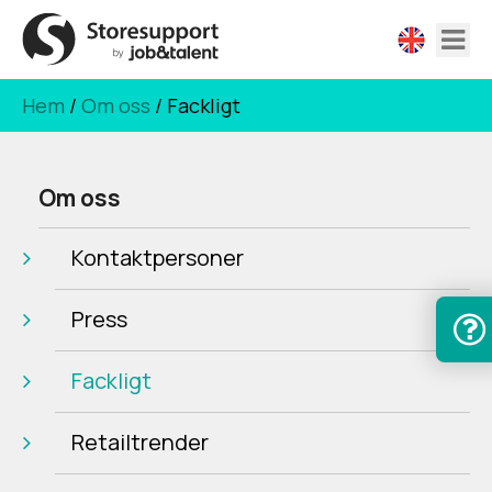
Hem
/
Om oss
/
Fackligt
Om oss
Kontaktpersoner
Press
Fackligt
Retailtrender