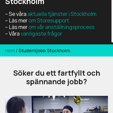
Stockholm
– Se våra
aktuella tjänster i Stockholm
– Läs mer
om Storesupport
– Läs mer
om vår anställningsprocess
– Våra
vanligaste frågor
Hem
/
Studentjobb Stockholm
Söker du ett fartfyllt och
spännande jobb?