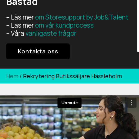
Båstad
– Läs mer
om Storesupport by Job&Talent
– Läs mer
om vår kundprocess
– Våra
vanligaste frågor
Kontakta oss
Hem
/
Rekrytering Butikssäljare Hässleholm