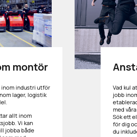
som montör
Anst
 inom industri utför
Vad kul at
nom lager, logistik
jobb inom
el.
etablera
med våra
tar allt inom
Sök ett e
ksjobb. Vi kan
för dig 
ill jobba både
du inklud