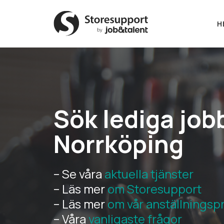
H
Sök lediga job
Norrköping
– Se våra
aktuella tjänster
– Läs mer
om Storesupport
– Läs mer
om vår anställningsp
– Våra
vanligaste frågor