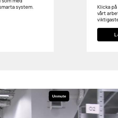
äl som med
smarta system.
Klicka på
vårt arbe
viktigast
L