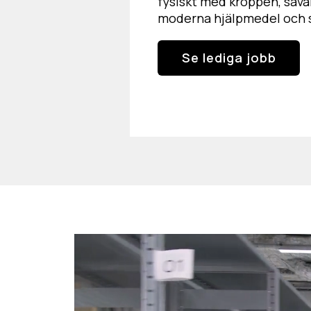
fysiskt med kroppen, såv
moderna hjälpmedel och 
Se lediga jobb