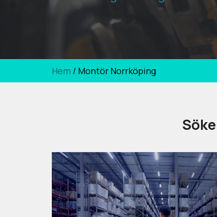
Hem
/
Montör Norrköping
Söker