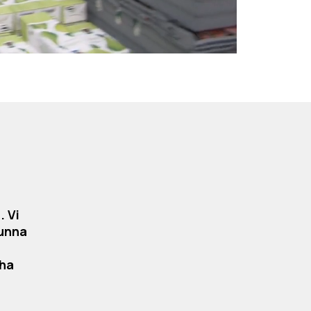
. Vi
kunna
 ha