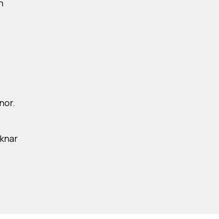
n
nor.
äknar