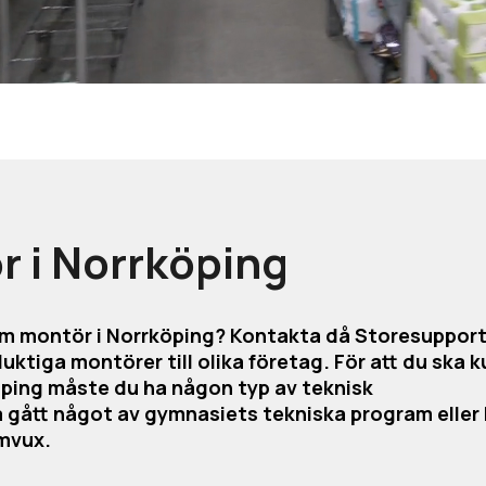
 i Norrköping
om montör i Norrköping? Kontakta då Storesupport
ktiga montörer till olika företag. För att du ska 
köping måste du ha någon typ av teknisk
 gått något av gymnasiets tekniska program eller
omvux.