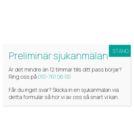
Det här är endast en preliminär sjukanmälan, därav
är det viktigt att du svara i telefonen när vi ringer dig
under dagen, annars blir det tyvärr ogiltig frånvaro.
Så länge du är sjuk behöver du hålla en daglig
telefonkontakt med din konsultchef/teamleader
STÄNG
för ditt välmående och planeringens skull. Tack för
Preliminär sjukanmälan
din förståelse!
Är det mindre än 12 timmar tills ditt pass börjar?
Ring oss på
010-761 06 00
Får du inget svar? Skicka in en sjukanmälan via
detta formulär så hör vi av oss så snart vi kan.