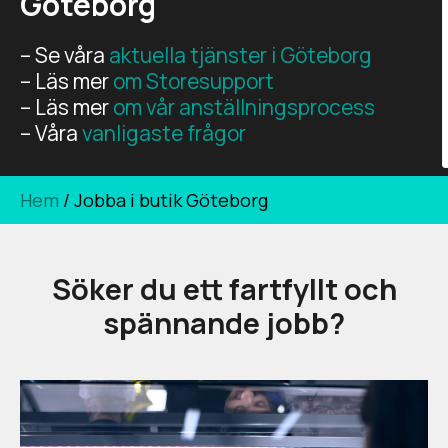
Göteborg
– Se våra
aktuella tjänster i Göteborg
– Läs mer
om Storesupport
– Läs mer
om vår anställningsprocess
– Våra
vanligaste frågor
Hem
/
Jobba i butik Göteborg
Söker du ett fartfyllt och
spännande jobb?